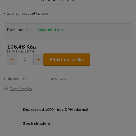
-různý symbol
celý popis
Dostupnost
Skladem 18 ks
106,48 Kč
/
ks
88,00 Kč
bez DPH
Přidat do košíku
Číslo produktu:
4700725
Do oblíbených
Doprava od 1000,- bez DPH zdarma!
Zboží skladem