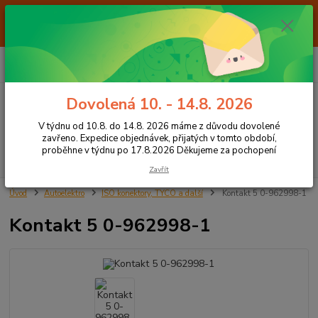
Od 7.8. do 14.8. 2026 máme z důvodu dovolené ZAVŘENO. Expedice
objednávek, přijatých v tomto období, proběhne v týdnu po 17.8.2026
Děkujeme za pochopení
0
ks
+420 605 283 713
CZK
za
0,00 Kč
8:00 - 15:00
Dovolená 10. - 14.8. 2026
Menu
V týdnu od 10.8. do 14.8. 2026 máme z důvodu dovolené
zavřeno. Expedice objednávek, přijatých v tomto období,
proběhne v týdnu po 17.8.2026 Děkujeme za pochopení
Hledat
Zavřít
Úvod
Autoelektro
ISO konektory, TYCO a další
Kontakt 5 0-962998-1
Kontakt 5 0-962998-1