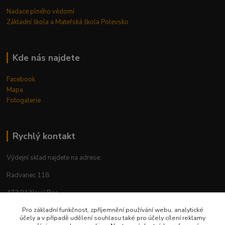
Nadace plného vědomí
Základní škola a Mateřská škola Polevsko
Kde nás najdete
Facebook
Mapa
Fotogalerie
Rychlý kontakt
Výdejní sklad najdete na adrese:
Radvanec 118
473 01 Nový Bor
tel: +420 605 283 713
Pro základní funkčnost, zpříjemnění používání webu, analytické
účely a v případě udělení souhlasu také pro účely cílení reklamy