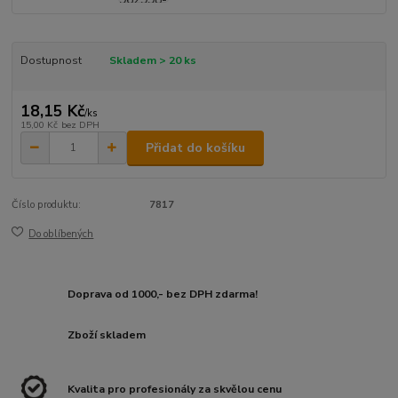
Dostupnost
Skladem > 20 ks
18,15 Kč
/
ks
15,00 Kč
bez DPH
Přidat do košíku
Číslo produktu:
7817
Do oblíbených
Doprava od 1000,- bez DPH zdarma!
Zboží skladem
Kvalita pro profesionály za skvělou cenu