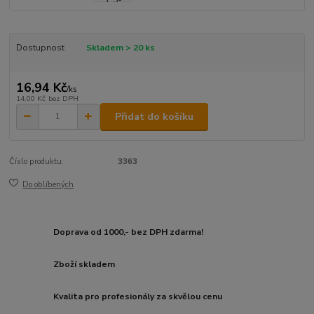
Dostupnost
Skladem > 20 ks
16,94 Kč
/
ks
14,00 Kč
bez DPH
Přidat do košíku
Číslo produktu:
3363
Do oblíbených
Doprava od 1000,- bez DPH zdarma!
Zboží skladem
Kvalita pro profesionály za skvělou cenu