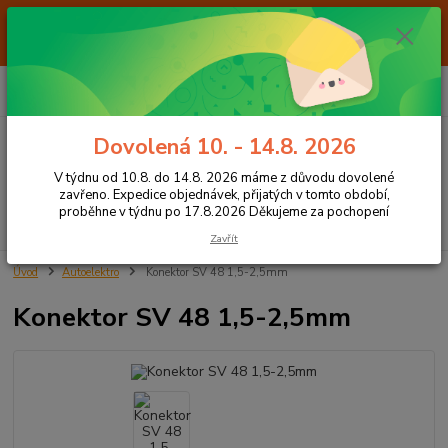
Od 7.8. do 14.8. 2026 máme z důvodu dovolené ZAVŘENO. Expedice
objednávek, přijatých v tomto období, proběhne v týdnu po 17.8.2026
Děkujeme za pochopení
0
ks
+420 605 283 713
CZK
za
0,00 Kč
8:00 - 15:00
Dovolená 10. - 14.8. 2026
Menu
V týdnu od 10.8. do 14.8. 2026 máme z důvodu dovolené
zavřeno. Expedice objednávek, přijatých v tomto období,
proběhne v týdnu po 17.8.2026 Děkujeme za pochopení
Hledat
Zavřít
Úvod
Autoelektro
Konektor SV 48 1,5-2,5mm
Konektor SV 48 1,5-2,5mm