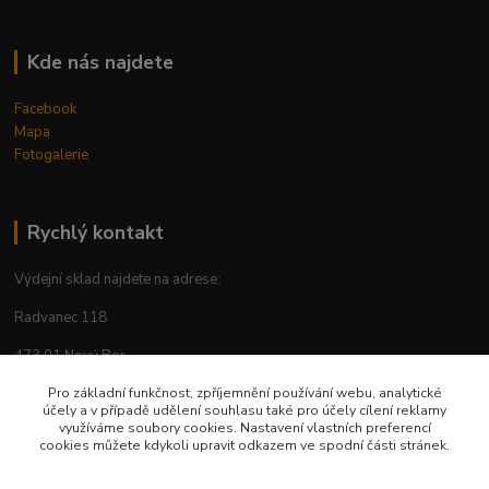
Kde nás najdete
Facebook
Mapa
Fotogalerie
Rychlý kontakt
Výdejní sklad najdete na adrese:
Radvanec 118
473 01 Nový Bor
tel: +420 605 283 713
Pro základní funkčnost, zpříjemnění používání webu, analytické
účely a v případě udělení souhlasu také pro účely cílení reklamy
využíváme soubory cookies. Nastavení vlastních preferencí
cookies můžete kdykoli upravit odkazem ve spodní části stránek.