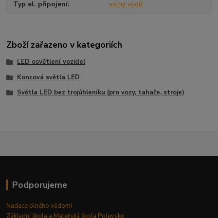
Typ el. připojení
volný vodič
Zboží zařazeno v kategoriích
LED osvětlení vozidel
Koncová světla LED
Světla LED bez trojúhleníku (pro vozy, tahače, stroje)
Podporujeme
Nadace plného vědomí
Základní škola a Mateřská škola Polevsko