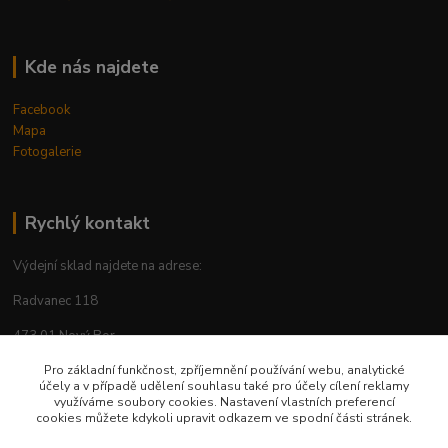
Kde nás najdete
Facebook
Mapa
Fotogalerie
Rychlý kontakt
Výdejní sklad najdete na adrese:
Radvanec 118
473 01 Nový Bor
tel: +420 605 283 713
Pro základní funkčnost, zpříjemnění používání webu, analytické
účely a v případě udělení souhlasu také pro účely cílení reklamy
využíváme soubory cookies. Nastavení vlastních preferencí
cookies můžete kdykoli upravit odkazem ve spodní části stránek.