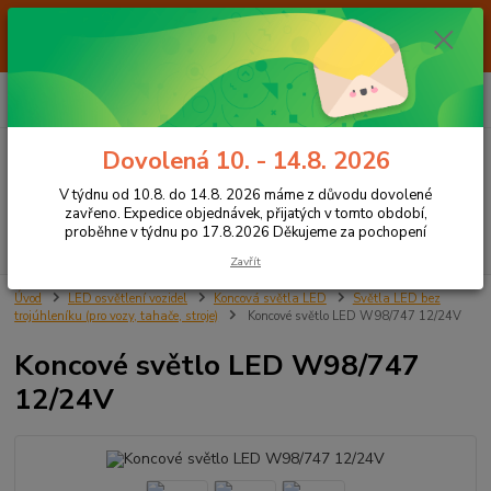
Od 7.8. do 14.8. 2026 máme z důvodu dovolené ZAVŘENO. Expedice
objednávek, přijatých v tomto období, proběhne v týdnu po 17.8.2026
Děkujeme za pochopení
0
ks
+420 605 283 713
CZK
za
0,00 Kč
8:00 - 15:00
Dovolená 10. - 14.8. 2026
Menu
V týdnu od 10.8. do 14.8. 2026 máme z důvodu dovolené
zavřeno. Expedice objednávek, přijatých v tomto období,
proběhne v týdnu po 17.8.2026 Děkujeme za pochopení
Hledat
Zavřít
Úvod
LED osvětlení vozidel
Koncová světla LED
Světla LED bez
trojúhleníku (pro vozy, tahače, stroje)
Koncové světlo LED W98/747 12/24V
Koncové světlo LED W98/747
12/24V