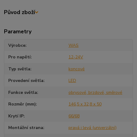
Původ zboží
Parametry
Výrobce
WAS
Pro napětí
12-24V
Typ světla
koncové
Provedení světla
LED
Funkce světla
obrysové, brzdové, směrové
Rozměr (mm)
146,5 x 32,8 x 50
Krytí IP
66/68
Montážní strana
pravá i levá (univerzální)