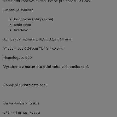
Kompletní koncové světlo určené pro napětí 12 i 24V.
Obsahuje svítilnu:
koncovou (obrysovou)
směrovou
brzdovou
Kompaktní rozměry 146,5 x 32,8 x 50 mm!
Přívodní vodič 245cm YLY-S 4x0,5mm
Homologace E20
Vyrobeno z materiálu odolného vůči poškození.
Zapojení elektroinstalace:
Barva vodiče – funkce
bílá - (-) mínus, kostra