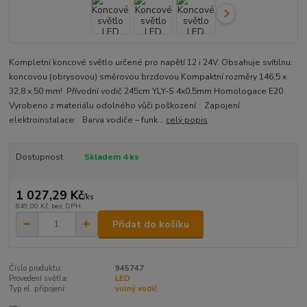
Kompletní koncové světlo určené pro napětí 12 i 24V. Obsahuje svítilnu:
koncovou (obrysovou) směrovou brzdovou Kompaktní rozměry 146,5 x
32,8 x 50 mm! Přívodní vodič 245cm YLY-S 4x0,5mm Homologace E20
Vyrobeno z materiálu odolného vůči poškození. Zapojení
elektroinstalace: Barva vodiče – funk...
celý popis
Dostupnost
Skladem 4 ks
1 027,29 Kč
/
ks
849,00 Kč
bez DPH
Přidat do košíku
Číslo produktu:
945747
Provedení světla:
LED
Typ el. připojení:
volný vodič