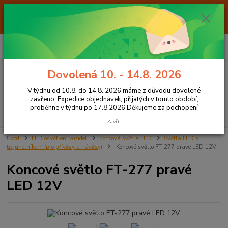
Od 7.8. do 14.8. 2026 máme z důvodu dovolené ZAVŘENO. Expedice
objednávek, přijatých v tomto období, proběhne v týdnu po 17.8.2026
Děkujeme za pochopení
0
ks
+420 605 283 713
CZK
za
0,00 Kč
8:00 - 15:00
Dovolená 10. - 14.8. 2026
Menu
V týdnu od 10.8. do 14.8. 2026 máme z důvodu dovolené
zavřeno. Expedice objednávek, přijatých v tomto období,
proběhne v týdnu po 17.8.2026 Děkujeme za pochopení
Hledat
Zavřít
Úvod
LED osvětlení vozidel
Koncová světla LED
Světla LED s
trojúhelníkem (pro přívěsy a návěsy)
Koncové světlo FT-277 pravé LED 12V
Koncové světlo FT-277 pravé
LED 12V