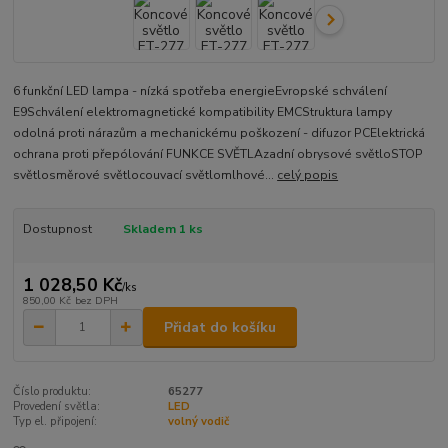
6 funkční LED lampa - nízká spotřeba energieEvropské schválení
E9Schválení elektromagnetické kompatibility EMCStruktura lampy
odolná proti nárazům a mechanickému poškození - difuzor PCElektrická
ochrana proti přepólování FUNKCE SVĚTLAzadní obrysové světloSTOP
světlosměrové světlocouvací světlomlhové...
celý popis
Dostupnost
Skladem 1 ks
1 028,50 Kč
/
ks
850,00 Kč
bez DPH
Přidat do košíku
Číslo produktu:
65277
Provedení světla:
LED
Typ el. připojení:
volný vodič