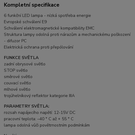
Kompletní specifikace
6 funkční LED lampa - nízká spotřeba energie
Evropské schválení E9
Schválení elektromagnetické kompatibility EMC
Struktura lampy odolná proti nárazům a mechanickému poškození
- difuzor PC
Elektrická ochrana proti přepólování
FUNKCE SVĚTLA
zadní obrysové světlo
STOP světlo
směrové světlo
couvací světlo
mlhové světlo
trojúhelníkový reflektor kategorie IIIA
PARAMETRY SVĚTLA:
rozsah napájecího napětí: 12-15V DC
pracovní teplota: –40 ° C až + 55 ° C
lampa odolná vůči povětrnostním podmínkám