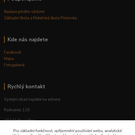
Nadace plného vědomí
Základní škola a Mateřská škola Polevsko
Kde nás najdete
Facebook
Mapa
Fotogalerie
Rychlý kontakt
Výdejní sklad najdete na adrese:
Radvanec 118
473 01 Nový Bor
tel: +420 605 283 713
Pro základní funkčnost, zpříjemnění používání webu, analytické