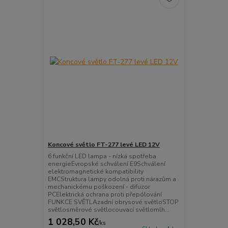
Koncové světlo FT-277 levé LED 12V
6 funkční LED lampa - nízká spotřeba
energieEvropské schválení E9Schválení
elektromagnetické kompatibility
EMCStruktura lampy odolná proti nárazům a
mechanickému poškození - difuzor
PCElektrická ochrana proti přepólování
FUNKCE SVĚTLAzadní obrysové světloSTOP
světlosměrové světlocouvací světlomlh...
1 028,50 Kč
/
ks