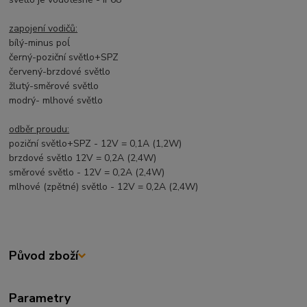
zapojení vodičů:
bílý-minus poĺ
černý-poziční světlo+SPZ
červený-brzdové světlo
žlutý-směrové světlo
modrý- mlhové světlo
odběr proudu:
poziční světlo+SPZ - 12V = 0,1A (1,2W)
brzdové světlo 12V = 0,2A (2,4W)
směrové světlo - 12V = 0,2A (2,4W)
mlhové (zpětné) světlo - 12V = 0,2A (2,4W)
Původ zboží
Parametry