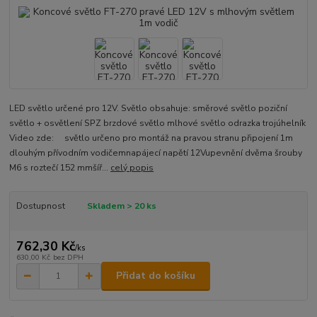
LED světlo určené pro 12V. Světlo obsahuje: směrové světlo poziční
světlo + osvětlení SPZ brzdové světlo mlhové světlo odrazka trojúhelník
Video zde: světlo určeno pro montáž na pravou stranu připojení 1m
dlouhým přívodním vodičemnapájecí napětí 12Vupevnění dvěma šrouby
M6 s roztečí 152 mmšíř...
celý popis
Dostupnost
Skladem > 20 ks
762,30 Kč
/
ks
630,00 Kč
bez DPH
Přidat do košíku