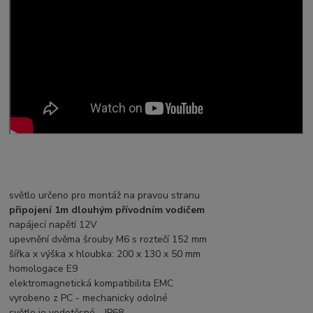
světlo určeno pro montáž na pravou stranu
připojení 1m dlouhým přívodním vodičem
napájecí napětí 12V
upevnění dvěma šrouby M6 s roztečí 152 mm
šířka x výška x hloubka: 200 x 130 x 50 mm
homologace E9
elektromagnetická kompatibilita EMC
vyrobeno z PC - mechanicky odolné
světlo je vodotěsné - IP68