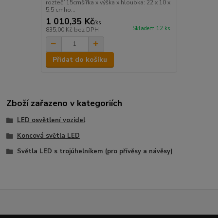
roztečí 15cmšířka x výška x hloubka: 22 x 10 x
5,5 cmho...
1 010,35 Kč
/
ks
Skladem 12 ks
835,00 Kč
bez DPH
Přidat do košíku
Zboží zařazeno v kategoriích
LED osvětlení vozidel
Koncová světla LED
Světla LED s trojúhelníkem (pro přívěsy a návěsy)