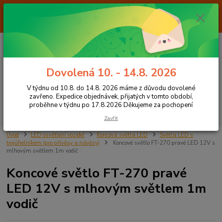
Od 7.8. do 14.8. 2026 máme z důvodu dovolené ZAVŘENO. Expedice
objednávek, přijatých v tomto období, proběhne v týdnu po 17.8.2026
Děkujeme za pochopení
0
ks
+420 605 283 713
CZK
za
0,00 Kč
8:00 - 15:00
Dovolená 10. - 14.8. 2026
Menu
V týdnu od 10.8. do 14.8. 2026 máme z důvodu dovolené
zavřeno. Expedice objednávek, přijatých v tomto období,
proběhne v týdnu po 17.8.2026 Děkujeme za pochopení
Hledat
Zavřít
Úvod
LED osvětlení vozidel
Koncová světla LED
Světla LED s
trojúhelníkem (pro přívěsy a návěsy)
Koncové světlo FT-270 pravé LED 12V s
mlhovým světlem 1m vodič
Koncové světlo FT-270 pravé
LED 12V s mlhovým světlem 1m
vodič