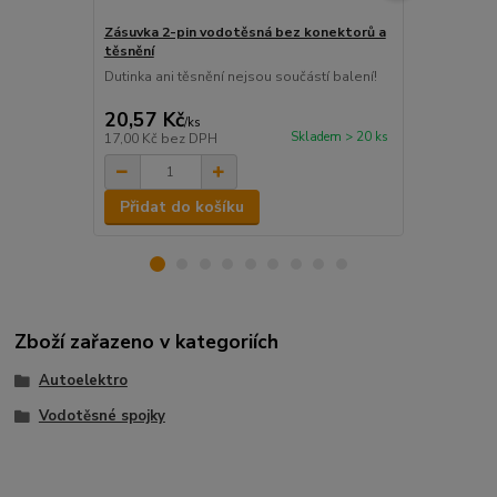
Zásuvka 2-pin vodotěsná bez konektorů a
Zásuvka 3-p
těsnění
těsnění
Dutinka ani těsnění nejsou součástí balení!
Dutinka ani 
20,57 Kč
25,41 Kč
/
ks
Skladem > 20 ks
17,00 Kč
bez DPH
21,00 Kč
bez
Přidat do košíku
Přidat d
Zboží zařazeno v kategoriích
Autoelektro
Vodotěsné spojky