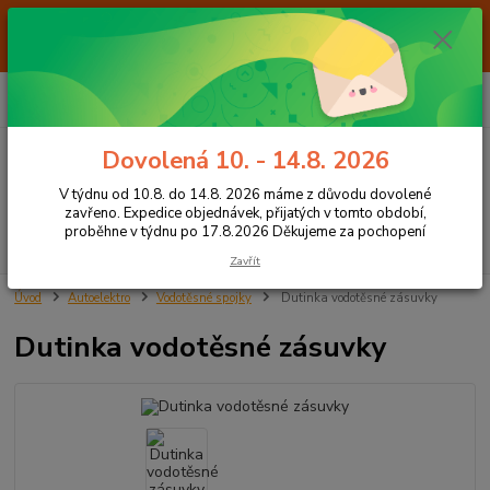
Od 7.8. do 14.8. 2026 máme z důvodu dovolené ZAVŘENO. Expedice
objednávek, přijatých v tomto období, proběhne v týdnu po 17.8.2026
Děkujeme za pochopení
0
ks
+420 605 283 713
CZK
za
0,00 Kč
8:00 - 15:00
Dovolená 10. - 14.8. 2026
Menu
V týdnu od 10.8. do 14.8. 2026 máme z důvodu dovolené
zavřeno. Expedice objednávek, přijatých v tomto období,
proběhne v týdnu po 17.8.2026 Děkujeme za pochopení
Hledat
Zavřít
Úvod
Autoelektro
Vodotěsné spojky
Dutinka vodotěsné zásuvky
Dutinka vodotěsné zásuvky