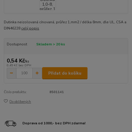
Dutinka neizolovaná cínovaná, průřez 1,mm2 / délka 8mm, dle UL, CSA a
DIN46228
celý popis
Dostupnost
Skladem > 20 ks
0,54 Kč
/
ks
0,45 Kč
bez DPH
Přidat do košíku
Číslo produktu:
8501141
Do oblíbených
Doprava od 1000,- bez DPH zdarma!