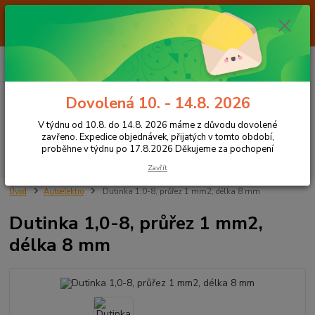
Od 7.8. do 14.8. 2026 máme z důvodu dovolené ZAVŘENO. Expedice
objednávek, přijatých v tomto období, proběhne v týdnu po 17.8.2026
Děkujeme za pochopení
0
ks
+420 605 283 713
CZK
za
0,00 Kč
8:00 - 15:00
Dovolená 10. - 14.8. 2026
Menu
V týdnu od 10.8. do 14.8. 2026 máme z důvodu dovolené
zavřeno. Expedice objednávek, přijatých v tomto období,
proběhne v týdnu po 17.8.2026 Děkujeme za pochopení
Hledat
Zavřít
Úvod
Autoelektro
Dutinka 1,0-8, průřez 1 mm2, délka 8 mm
Dutinka 1,0-8, průřez 1 mm2,
délka 8 mm