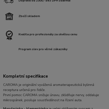
Doprava od 1000,- bez DPH zdarma!
Zboží skladem
Kvalita pro profesionály za skvělou cenu
Program slev pro věrné zákazníky
Kompletní specifikace
CAROMA je originální vyvážená aromaterapeutická bylinná
receptura určená pro řidiče.
První pomoc CAROMA snižuje únavu, zklidňuje nervy, oddaluje
mikrospánek, posiluje soustředěnost na řízení auta.
Mandarinka - klementýnka
je velmi oblíbeným ovocem z