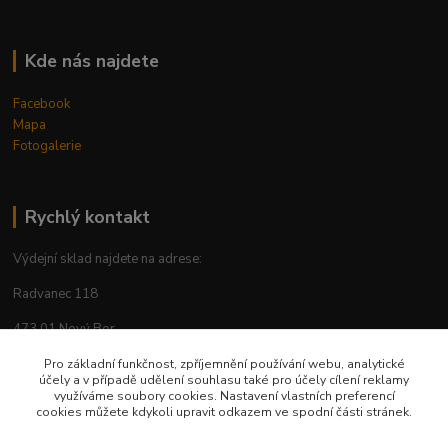
Kde nás najdete
Facebook
Mapa
Fotogalerie
Rychlý kontakt
Výdejní sklad najdete na adrese:
Radvanec 118
473 01 Nový Bor
tel: +420 605 283 713
Pro základní funkčnost, zpříjemnění používání webu, analytické
účely a v případě udělení souhlasu také pro účely cílení reklamy
využíváme soubory cookies. Nastavení vlastních preferencí
cookies můžete kdykoli upravit odkazem ve spodní části stránek.