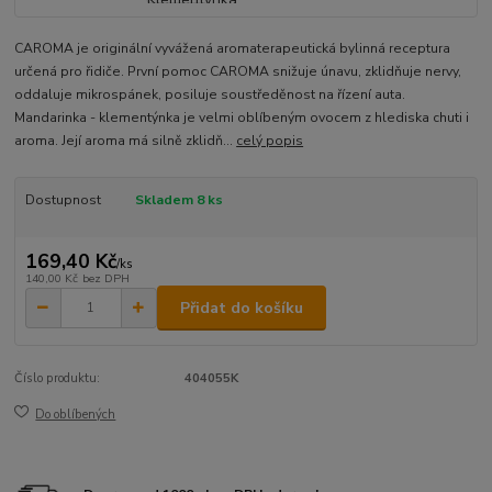
CAROMA je originální vyvážená aromaterapeutická bylinná receptura
určená pro řidiče. První pomoc CAROMA snižuje únavu, zklidňuje nervy,
oddaluje mikrospánek, posiluje soustředěnost na řízení auta.
Mandarinka - klementýnka je velmi oblíbeným ovocem z hlediska chuti i
aroma. Její aroma má silně zklidň...
celý popis
Dostupnost
Skladem 8 ks
169,40 Kč
/
ks
140,00 Kč
bez DPH
Přidat do košíku
Číslo produktu:
404055K
Do oblíbených