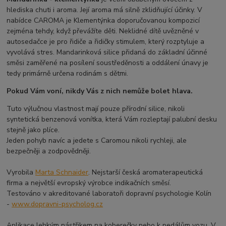
hlediska chuti i aroma. Její aroma má silně zklidňující účinky. V
nabídce CAROMA je Klementýnka doporučovanou kompozicí
zejména tehdy, když převážíte děti. Neklidné dítě uvězněné v
autosedačce je pro řidiče a řidičky stimulem, který rozptyluje a
vyvolává stres. Mandarinková silice přidaná do základní účinné
směsi zaměřené na posílení soustředěnosti a oddálení únavy je
tedy primárně určena rodinám s dětmi.
Pokud Vám voní, nikdy Vás z nich nemůže bolet hlava.
Tuto výlučnou vlastnost mají pouze přírodní silice, nikoli
syntetická benzenová vonítka, která Vám rozleptají palubní desku
stejně jako plíce.
Jeden pohyb navíc a jedete s Caromou nikoli rychleji, ale
bezpečněji a zodpovědněji.
Vyrobila
Marta Schnaider
. Nejstarší česká aromaterapeutická
firma a největší evropský výrobce indikačních směsí.
Testováno v akreditované laboratoři dopravní psychologie Kolín
-
www.dopravni-psycholog.cz
Aplikace lehkým nástřikem na koberečky nebo k pedálům vozu. V