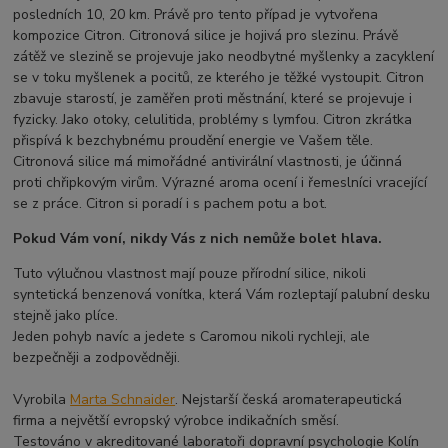
posledních 10, 20 km. Právě pro tento případ je vytvořena
kompozice Citron. Citronová silice je hojivá pro slezinu. Právě
zátěž ve slezině se projevuje jako neodbytné myšlenky a zacyklení
se v toku myšlenek a pocitů, ze kterého je těžké vystoupit. Citron
zbavuje starostí, je zaměřen proti městnání, které se projevuje i
fyzicky. Jako otoky, celulitida, problémy s lymfou. Citron zkrátka
přispívá k bezchybnému proudění energie ve Vašem těle.
Citronová silice má mimořádné antivirální vlastnosti, je účinná
proti chřipkovým virům. Výrazné aroma ocení i řemeslníci vracející
se z práce. Citron si poradí i s pachem potu a bot.
Pokud Vám voní, nikdy Vás z nich nemůže bolet hlava.
Tuto výlučnou vlastnost mají pouze přírodní silice, nikoli
syntetická benzenová vonítka, která Vám rozleptají palubní desku
stejně jako plíce.
Jeden pohyb navíc a jedete s Caromou nikoli rychleji, ale
bezpečněji a zodpovědněji.
Vyrobila
Marta Schnaider
. Nejstarší česká aromaterapeutická
firma a největší evropský výrobce indikačních směsí.
Testováno v akreditované laboratoři dopravní psychologie Kolín