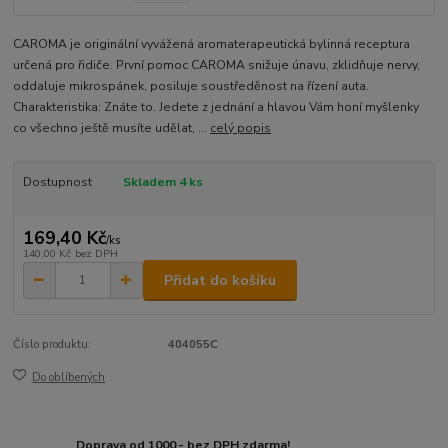
CAROMA je originální vyvážená aromaterapeutická bylinná receptura
určená pro řidiče. První pomoc CAROMA snižuje únavu, zklidňuje nervy,
oddaluje mikrospánek, posiluje soustředěnost na řízení auta.
Charakteristika: Znáte to. Jedete z jednání a hlavou Vám honí myšlenky
co všechno ještě musíte udělat, ...
celý popis
Dostupnost
Skladem 4 ks
169,40 Kč
/
ks
140,00 Kč
bez DPH
Přidat do košíku
Číslo produktu:
404055C
Do oblíbených
Doprava od 1000,- bez DPH zdarma!