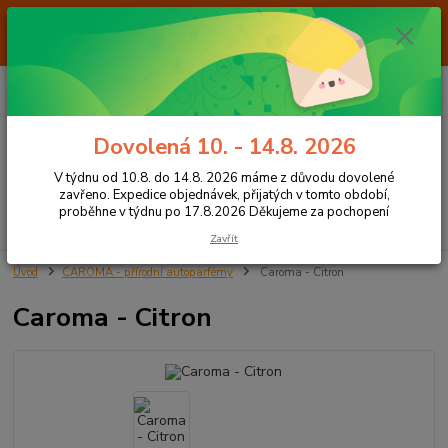
Od 7.8. do 14.8. 2026 máme z důvodu dovolené ZAVŘENO. Expedice
objednávek, přijatých v tomto období, proběhne v týdnu po 17.8.2026
Děkujeme za pochopení
0
ks
+420 605 283 713
CZK
za
0,00 Kč
8:00 - 15:00
Dovolená 10. - 14.8. 2026
Menu
V týdnu od 10.8. do 14.8. 2026 máme z důvodu dovolené
zavřeno. Expedice objednávek, přijatých v tomto období,
proběhne v týdnu po 17.8.2026 Děkujeme za pochopení
Hledat
Zavřít
Úvod
CAROMA - přírodní autoparfémy
Caroma - Citron
Caroma - Citron