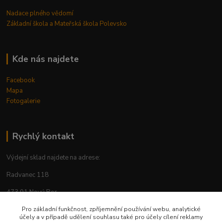
Nadace plného vědomí
Základní škola a Mateřská škola Polevsko
Kde nás najdete
Facebook
Mapa
Fotogalerie
Rychlý kontakt
Výdejní sklad najdete na adrese:
Radvanec 118
473 01 Nový Bor
tel: +420 605 283 713
Pro základní funkčnost, zpříjemnění používání webu, analytické
účely a v případě udělení souhlasu také pro účely cílení reklamy