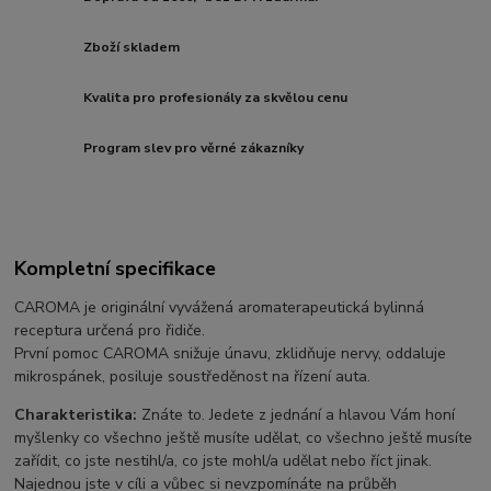
Zboží skladem
Kvalita pro profesionály za skvělou cenu
Program slev pro věrné zákazníky
Kompletní specifikace
CAROMA je originální vyvážená aromaterapeutická bylinná
receptura určená pro řidiče.
První pomoc CAROMA snižuje únavu, zklidňuje nervy, oddaluje
mikrospánek, posiluje soustředěnost na řízení auta.
Charakteristika:
Znáte to. Jedete z jednání a hlavou Vám honí
myšlenky co všechno ještě musíte udělat, co všechno ještě musíte
zařídit, co jste nestihl/a, co jste mohl/a udělat nebo říct jinak.
Najednou jste v cíli a vůbec si nevzpomínáte na průběh