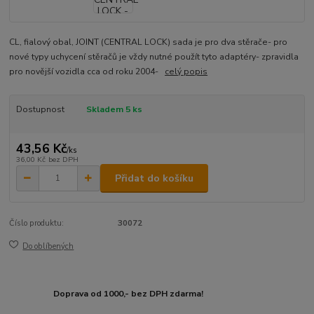
CL, fialový obal, JOINT (CENTRAL LOCK) sada je pro dva stěrače- pro
nové typy uchycení stěračů je vždy nutné použít tyto adaptéry- zpravidla
pro novější vozidla cca od roku 2004-
celý popis
Dostupnost
Skladem 5 ks
43,56 Kč
/
ks
36,00 Kč
bez DPH
Přidat do košíku
Číslo produktu:
30072
Do oblíbených
Doprava od 1000,- bez DPH zdarma!