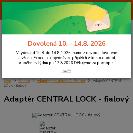
Od 7.8. do 14.8. 2026 máme z důvodu dovolené ZAVŘENO. Expedice
objednávek, přijatých v tomto období, proběhne v týdnu po 17.8.2026
Děkujeme za pochopení
0
ks
+420 605 283 713
CZK
za
0,00 Kč
8:00 - 15:00
Dovolená 10. - 14.8. 2026
Menu
V týdnu od 10.8. do 14.8. 2026 máme z důvodu dovolené
zavřeno. Expedice objednávek, přijatých v tomto období,
proběhne v týdnu po 17.8.2026 Děkujeme za pochopení
Hledat
Zavřít
Úvod
Stěrače
Adaptéry pro stěrače AllSeason
Adaptér CENTRAL
LOCK - fialový
Adaptér CENTRAL LOCK - fialový