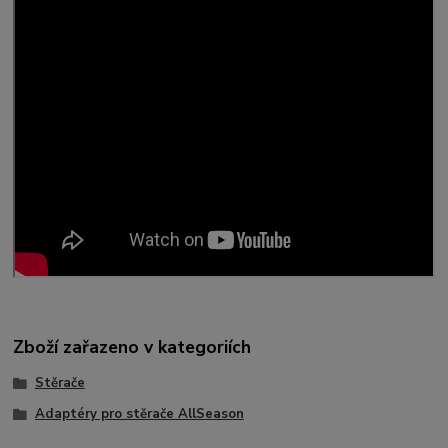
Zboží zařazeno v kategoriích
Stěrače
Adaptéry pro stěrače AllSeason