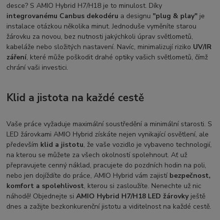
desce? S AMIO Hybrid H7/H18 je to minulost. Díky
integrovanému Canbus dekodéru
a designu
"plug & play"
je
instalace otázkou několika minut. Jednoduše vyměníte starou
žárovku za novou, bez nutnosti jakýchkoli úprav světlometů,
kabeláže nebo složitých nastavení. Navíc, minimalizují riziko
UV/IR
záření
, které může poškodit drahé optiky vašich světlometů, čímž
chrání vaši investici.
Klid a jistota na každé cestě
Vaše práce vyžaduje maximální soustředění a minimální starosti. S
LED žárovkami AMIO Hybrid získáte nejen vynikající osvětlení, ale
především
klid a jistotu
, že vaše vozidlo je vybaveno technologií,
na kterou se můžete za všech okolností spolehnout. Ať už
přepravujete cenný náklad, pracujete do pozdních hodin na poli,
nebo jen dojíždíte do práce, AMIO Hybrid vám zajistí
bezpečnost,
komfort a spolehlivost
, kterou si zasloužíte. Nenechte už nic
náhodě! Objednejte si
AMIO Hybrid H7/H18 LED žárovky
ještě
dnes a zažijte bezkonkurenční jistotu a viditelnost na každé cestě.