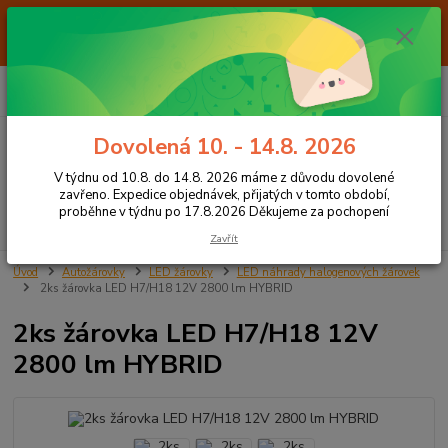
Od 7.8. do 14.8. 2026 máme z důvodu dovolené ZAVŘENO. Expedice
objednávek, přijatých v tomto období, proběhne v týdnu po 17.8.2026
Děkujeme za pochopení
0
ks
+420 605 283 713
CZK
za
0,00 Kč
8:00 - 15:00
Dovolená 10. - 14.8. 2026
Menu
V týdnu od 10.8. do 14.8. 2026 máme z důvodu dovolené
zavřeno. Expedice objednávek, přijatých v tomto období,
proběhne v týdnu po 17.8.2026 Děkujeme za pochopení
Hledat
Zavřít
Úvod
Autožárovky
LED žárovky
LED náhrady halogenových žárovek
2ks žárovka LED H7/H18 12V 2800 lm HYBRID
2ks žárovka LED H7/H18 12V
2800 lm HYBRID