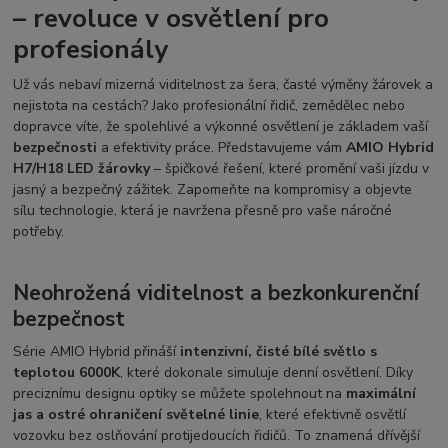
– revoluce v osvětlení pro
profesionály
Už vás nebaví mizerná viditelnost za šera, časté výměny žárovek a
nejistota na cestách? Jako profesionální řidič, zemědělec nebo
dopravce víte, že spolehlivé a výkonné osvětlení je základem vaší
bezpečnosti
a efektivity práce. Představujeme vám
AMIO Hybrid
H7/H18 LED žárovky
– špičkové řešení, které promění vaši jízdu v
jasný a bezpečný zážitek. Zapomeňte na kompromisy a objevte
sílu technologie, která je navržena přesně pro vaše náročné
potřeby.
Neohrožená viditelnost a bezkonkurenční
bezpečnost
Série AMIO Hybrid přináší
intenzivní, čisté bílé světlo s
teplotou 6000K
, které dokonale simuluje denní osvětlení. Díky
preciznímu designu optiky se můžete spolehnout na
maximální
jas a ostré ohraničení světelné linie
, které efektivně osvětlí
vozovku bez oslňování protijedoucích řidičů. To znamená dřívější