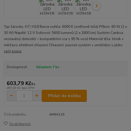
Typ žárovky: H7 / H18 Barva světla: 6000 K (sněhově bílá) Příkon: 60 W (2 x
30 W) Napětí: 12 V Svítivost: 5600 lumenů (2 x 2800 lm) Systém Canbus:
vestavěný dekodér – kompatibilní cca s 95 % vozů Materiál těla: hliník +
měď pro efektivní chlazení Chlazení: pasivní systém + ventilátor v jádru
celý popis
Dostupnost
Skladem 7 ks
603,79 Kč
/
ks
499,00 Kč
bez DPH
Přidat do košíku
Číslo produktu:
AM04115
Do oblíbených