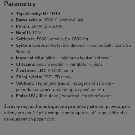
Parametry
Typ žárovky:
H7 / H18
Barva světla:
6000 K (sněhově bílá)
Příkon:
60 W (2 x 30 W)
Napětí:
12 V
Svítivost:
5600 lumenů (2 x 2800 lm)
Systém Canbus:
vestavěný dekodér – kompatibilní cca s 95
% vozů
Materiál těla:
hliník + měď pro efektivní chlazení
Chlazení:
pasivní systém + ventilátor v jádru
Životnost LED:
50 000 hodin
Zdroj světla:
CSP LED diody
Velikost:
stejná jako tradiční halogenová žárovka –
jednoduchá výměna, žádné úpravy světlometu
Emise UV / IR:
nulové / nepatrné, chrání reflektor
Žárovky nejsou homologované pro běžný silniční provoz
, jsou
určeny pro použití při tuningu, v motorsportu, off-road jízdě nebo
na soukromých pozemcích.