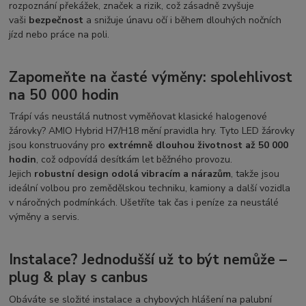
rozpoznání překážek, značek a rizik, což zásadně zvyšuje
vaši
bezpečnost
a snižuje únavu očí i během dlouhých nočních
jízd nebo práce na poli.
Zapomeňte na časté výměny: spolehlivost
na 50 000 hodin
Trápí vás neustálá nutnost vyměňovat klasické halogenové
žárovky? AMIO Hybrid H7/H18 mění pravidla hry. Tyto LED žárovky
jsou konstruovány pro
extrémně dlouhou životnost až 50 000
hodin
, což odpovídá desítkám let běžného provozu.
Jejich
robustní design odolá vibracím a nárazům
, takže jsou
ideální volbou pro zemědělskou techniku, kamiony a další vozidla
v náročných podmínkách. Ušetříte tak čas i peníze za neustálé
výměny a servis.
Instalace? Jednodušší už to být nemůže –
plug & play s canbus
Obáváte se složité instalace a chybových hlášení na palubní